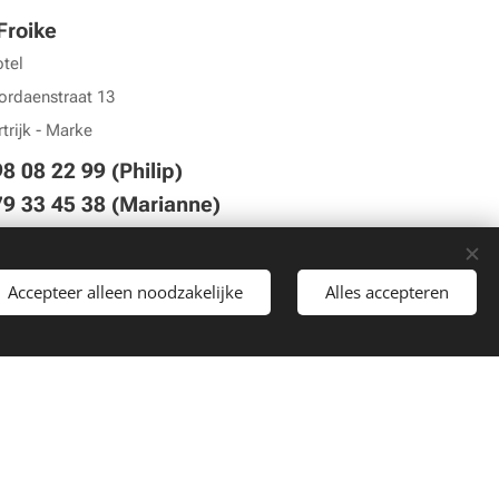
Froike
tel
ordaenstraat 13
trijk - Marke
8 08 22 99 (Philip)
79 33 45 38 (Marianne)
 tot zaterdag, aankomst en
momenten om
10u
00 of 17u30, op
Accepteer alleen noodzakelijke
Alles accepteren
d overeen te komen.
ankomst en afhaalmomenten op
 feestdagen.
froike@gmail.com