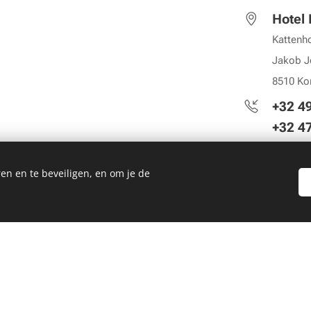
Hotel 
Kattenho
Jakob J
8510 Kor
+
32 49
+32 4
Maandag
en en te beveiligen, en om je de
afhaal
voorhan
Geen a
zon- en
hotel